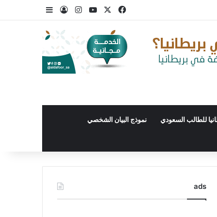
‫X
فيسبوك
‫YouTube
انستقرام
تسجيل الدخول
إضافة عمود جا
نيا للطالب السعودي
نموذج البيان الشخصي
ads