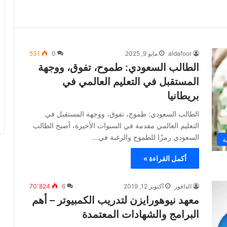
aldafoor
مايو 9, 2025
0
531
الطالب السعودي: طموح، تفوق، ووجهة
المستقبل في التعليم العالمي في
بريطانيا
الطالب السعودي: طموح، تفوق، ووجهة المستقبل في
التعليم العالمي مقدمة في السنوات الأخيرة، أصبح الطالب
السعودي رمزًا للطموح والرغبة في…
ة
أكمل القراءة »
الدافور
أكتوبر 12, 2019
6
70٬824
معهد نيوهورايزن لتدريب الكمبيوتر – أهم
البرامج والشهادات المعتمدة