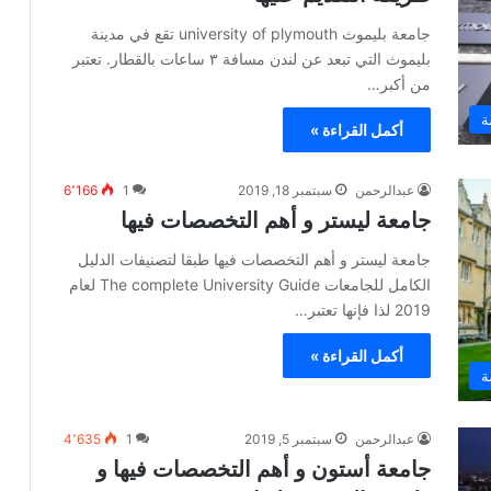
جامعة بليموث university of plymouth تقع في مدينة
بليموث التي تبعد عن لندن مسافة ٣ ساعات بالقطار. تعتبر
من أكبر…
ة
أكمل القراءة »
عبدالرحمن
سبتمبر 18, 2019
1
6٬166
جامعة ليستر و أهم التخصصات فيها
جامعة ليستر و أهم التخصصات فيها طبقا لتصنيفات الدليل
الكامل للجامعات The complete University Guide لعام
2019 لذا فإنها تعتبر…
أكمل القراءة »
ة
عبدالرحمن
سبتمبر 5, 2019
1
4٬635
جامعة أستون و أهم التخصصات فيها و