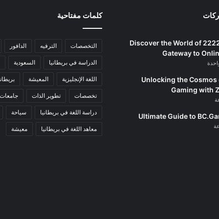
ركات
كلمات مفتاحية
Discover the World of 222
التخصصات
الترفيه
الدافور
Gateway to Onlin
الدراسة في بريطانيا
السعودية
احدة
Unlocking the Cosmos 
اللغة الإنجليزية
المعيشة
بريطاني
Gaming with 
تخصصات
تطوير الذات
جامعات
دراسة اللغة في بريطانيا
سياحة
Ultimate Guide to BC.G
معاهد اللغة في بريطانيا
معيشة