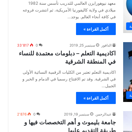
معهد نيوهورايزن العالمي للتدريب تأسس سنة 1982
ميلادي في ولاية كاليفورنيا الأمريكية، ثم انتشرت فروعه
في كافة أنحاء العالم. يوجد…
ة
أكمل القراءة »
الدافور
سبتمبر 25, 2019
0
33٬817
اكاديمية التعلم – دبلومات معتمدة للنساء
في المنطقة الشرقية
اكاديمية التعلم تعتبر من الكليات الرقمية النسائية الأولى
في الشرقية. وقد تم الافتتاح رسميا في الدمام و الخبر و
الجبيل…
ة
أكمل القراءة »
عبدالرحمن
سبتمبر 19, 2019
0
2٬876
جامعة بليموث و أهم التخصصات فيها و
طريقة التقديم عليها