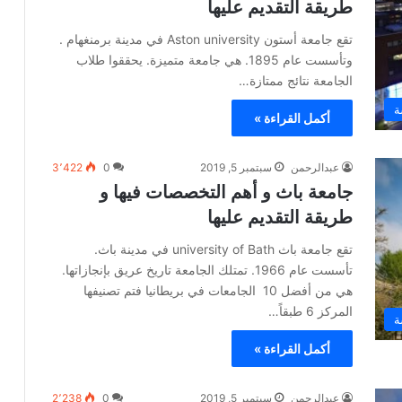
طريقة التقديم عليها
تقع جامعة أستون Aston university في مدينة برمنغهام .
وتأسست عام 1895. هي جامعة متميزة. يحققوا طلاب
الجامعة نتائج ممتازة…
ة
أكمل القراءة »
عبدالرحمن
سبتمبر 5, 2019
0
3٬422
جامعة باث و أهم التخصصات فيها و
طريقة التقديم عليها
تقع جامعة باث university of Bath في مدينة باث.
تأسست عام 1966. تمتلك الجامعة تاريخ عريق بإنجازاتها.
هي من أفضل 10 الجامعات في بريطانيا فتم تصنيفها
المركز 6 طبقاً…
ة
أكمل القراءة »
عبدالرحمن
سبتمبر 5, 2019
0
2٬238