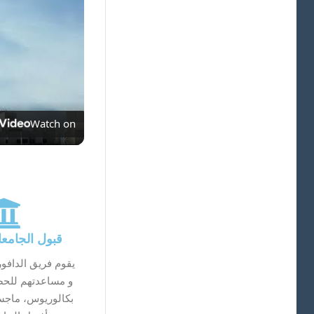
Watch on
قبول الجامعا
يقوم فريق الدافور
و مساعدتهم للح
بكالوريوس، ماجست