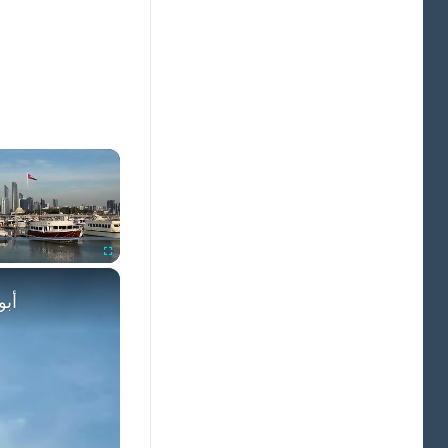
×
×
Fullscreen
أبو